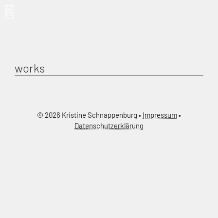
Zum
KRISTINE SCHNAPPENBURG
Inhalt
springen
Menü
works
© 2026 Kristine Schnappenburg •
Impressum
•
Datenschutzerklärung