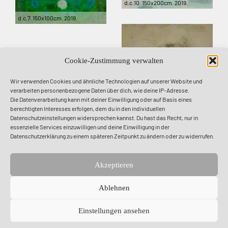
d.c.10. 150x200cm. 2019.
d.c.7. 150x100cm. 2019.
dust catcher 0. 165 x 160 cm. 2018.
d.c.3. 155x145cm. 2018.
Cookie-Zustimmung verwalten
d.c.3. Detail.
dust catcher 20. 40 x 40 cm.
Wir verwenden Cookies und ähnliche Technologien auf unserer Website und
verarbeiten personenbezogene Daten über dich, wie deine IP-Adresse.
d.c.17. 200 x 150 cm. 2021.
Die Datenverarbeitung kann mit deiner Einwilligung oder auf Basis eines
berechtigten Interesses erfolgen, dem du in den individuellen
d.c.9. 210 x 200 cm. 2019
Datenschutzeinstellungen widersprechen kannst. Du hast das Recht, nur in
d.c.14. 200x150cm. 2019
essenzielle Services einzuwilligen und deine Einwilligung in der
d.c.8. courtesy of mamü gallery
Datenschutzerklärung zu einem späteren Zeitpunkt zu ändern oder zu widerrufen.
budapest. 2019
d.c.6. 150x100cm. 2019
d.c.4. 150x100cm.
Akzeptieren
Ablehnen
Einstellungen ansehen
© 2026 Kristine Schnappenburg •
Impressum
•